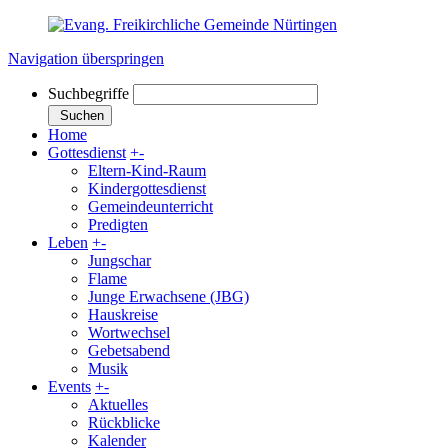
Navigation überspringen
Suchbegriffe
Suchen
Home
Gottesdienst
+
-
Eltern-Kind-Raum
Kindergottesdienst
Gemeindeunterricht
Predigten
Leben
+
-
Jungschar
Flame
Junge Erwachsene (JBG)
Hauskreise
Wortwechsel
Gebetsabend
Musik
Events
+
-
Aktuelles
Rückblicke
Kalender