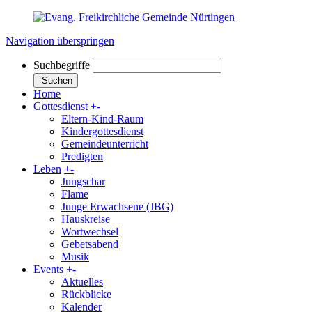
Navigation überspringen
Suchbegriffe
Suchen
Home
Gottesdienst
+
-
Eltern-Kind-Raum
Kindergottesdienst
Gemeindeunterricht
Predigten
Leben
+
-
Jungschar
Flame
Junge Erwachsene (JBG)
Hauskreise
Wortwechsel
Gebetsabend
Musik
Events
+
-
Aktuelles
Rückblicke
Kalender