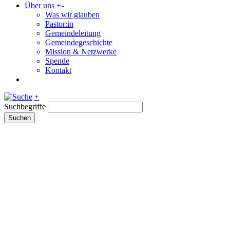
Über uns
+
-
Was wir glauben
Pastor:in
Gemeindeleitung
Gemeindegeschichte
Mission & Netzwerke
Spende
Kontakt
+
Suchbegriffe
Suchen