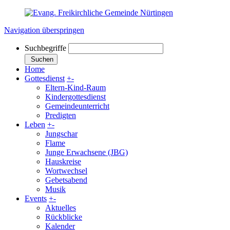
Navigation überspringen
Suchbegriffe
Suchen
Home
Gottesdienst
+
-
Eltern-Kind-Raum
Kindergottesdienst
Gemeindeunterricht
Predigten
Leben
+
-
Jungschar
Flame
Junge Erwachsene (JBG)
Hauskreise
Wortwechsel
Gebetsabend
Musik
Events
+
-
Aktuelles
Rückblicke
Kalender