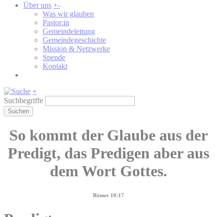
Über uns
+
-
Was wir glauben
Pastor:in
Gemeindeleitung
Gemeindegeschichte
Mission & Netzwerke
Spende
Kontakt
+
Suchbegriffe
Suchen
So kommt der Glaube aus der
Predigt, das Predigen aber aus
dem Wort Gottes.
Römer 10:17