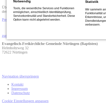
Notwendig
Statistik
Über diesen Link kannst du dir außerdem die Zusammenfassungen
Tools, die wesentliche Services und Funktionen
Wir sammeln an
der letzten Predigten als Textform anzeigen lassen.
ermöglichen, einschließlich Identitätsprüfung,
Funktionalität u
Servicekontinuität und Standortsicherheit. Diese
Erkenntnisse, u
Predigt als Text
Option kann nicht abgelehnt werden.
Dienstleistunge
verbessern.
zum Kontaktformular
Evangelisch-Freikirchliche Gemeinde Nürtingen (Baptisten)
Helmholtzweg 32
72622 Nürtingen
Navigation überspringen
Kontakt
Impressum
Datenschutz
Cookie Einstellungen anpassen