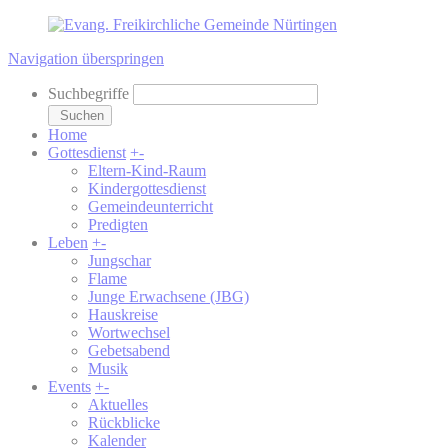
Navigation überspringen
Suchbegriffe
Suchen
Home
Gottesdienst
+
-
Eltern-Kind-Raum
Kindergottesdienst
Gemeindeunterricht
Predigten
Leben
+
-
Jungschar
Flame
Junge Erwachsene (JBG)
Hauskreise
Wortwechsel
Gebetsabend
Musik
Events
+
-
Aktuelles
Rückblicke
Kalender