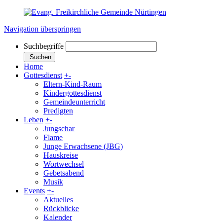
Navigation überspringen
Suchbegriffe
Suchen
Home
Gottesdienst
+
-
Eltern-Kind-Raum
Kindergottesdienst
Gemeindeunterricht
Predigten
Leben
+
-
Jungschar
Flame
Junge Erwachsene (JBG)
Hauskreise
Wortwechsel
Gebetsabend
Musik
Events
+
-
Aktuelles
Rückblicke
Kalender