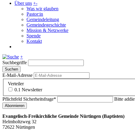
Über uns
+
-
Was wir glauben
Pastor:in
Gemeindeleitung
Gemeindegeschichte
Mission & Netzwerke
Spende
Kontakt
+
Suchbegriffe
Suchen
E-Mail-Adresse
Verteiler
0.1 Newsletter
Pflichtfeld
Sicherheitsfrage
*
Bitte addie
Abonnieren
Evangelisch-Freikirchliche Gemeinde Nürtingen (Baptisten)
Helmholtzweg 32
72622 Nürtingen