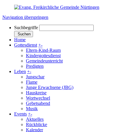
Navigation überspringen
Suchbegriffe
Suchen
Home
Gottesdienst
+
-
Eltern-Kind-Raum
Kindergottesdienst
Gemeindeunterricht
Predigten
Leben
+
-
Jungschar
Flame
Junge Erwachsene (JBG)
Hauskreise
Wortwechsel
Gebetsabend
Musik
Events
+
-
Aktuelles
Rückblicke
Kalender